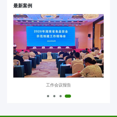
最新案例
互联网+AI明厨亮灶
智慧食安+安全治理
物联网+VR监控监测
食品安全服务器部署
中食大数据软件平台
食品安全解决方案
明厨亮灶
校园食安
产地溯源
营养食谱
智慧食安
会议报告
内测模块
已使用模块
工作会议报告
公司介绍
中食定位
企业背景
资质证件
市场分布
联系我们