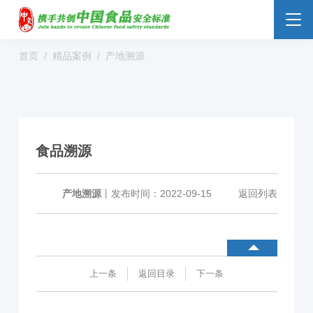
首页
精品案例
产地溯源
食品安全云
大数据监管
标准监管所
校园食安
数字管理
社会共治
阳光经营
食品溯源
明厨亮灶
分析预警
食安防范
溯源追溯
零售药店
产地溯源
丨
发布时间：2022-09-15
返回列表
解决方案
行业动态
企业新闻
案例分享
上一条
返回目录
下一条
食品安全标准