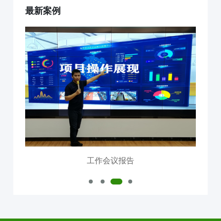
最新案例
互联网+AI明厨亮灶
智慧食安+安全治理
物联网+VR监控监测
食品安全服务器部署
中食大数据软件平台
食品安全解决方案
明厨亮灶
校园食安
产地溯源
营养食谱
智慧食安
会议报告
内测模块
已使用模块
工作会议报告
公司介绍
中食定位
企业背景
资质证件
市场分布
联系我们