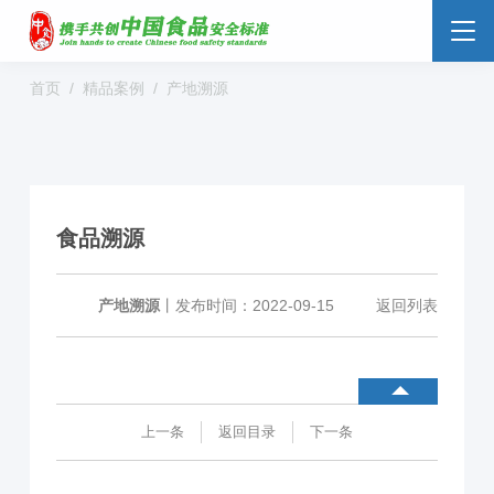
首页
精品案例
产地溯源
食品安全云
大数据监管
标准监管所
校园食安
数字管理
社会共治
阳光经营
食品溯源
明厨亮灶
分析预警
食安防范
溯源追溯
零售药店
产地溯源
丨
发布时间：2022-09-15
返回列表
解决方案
行业动态
企业新闻
案例分享
上一条
返回目录
下一条
食品安全标准