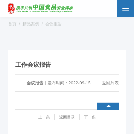
首页
精品案例
会议报告
食品安全云
大数据监管
标准监管所
校园食安
数字管理
社会共治
阳光经营
工作会议报告
明厨亮灶
分析预警
食安防范
溯源追溯
零售药店
会议报告
丨
发布时间：2022-09-15
返回列表
解决方案
行业动态
企业新闻
案例分享
上一条
返回目录
下一条
食品安全标准