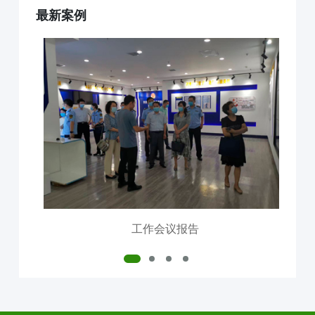
最新案例
互联网+AI明厨亮灶
智慧食安+安全治理
物联网+VR监控监测
食品安全服务器部署
中食大数据软件平台
食品安全解决方案
明厨亮灶
校园食安
产地溯源
营养食谱
智慧食安
会议报告
内测模块
已使用模块
工作会议报告
公司介绍
中食定位
企业背景
资质证件
市场分布
联系我们