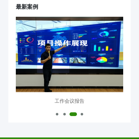
最新案例
互联网+AI明厨亮灶
智慧食安+安全治理
物联网+VR监控监测
食品安全服务器部署
中食大数据软件平台
食品安全解决方案
明厨亮灶
校园食安
产地溯源
营养食谱
智慧食安
会议报告
内测模块
已使用模块
工作会议报告
公司介绍
中食定位
企业背景
资质证件
市场分布
联系我们