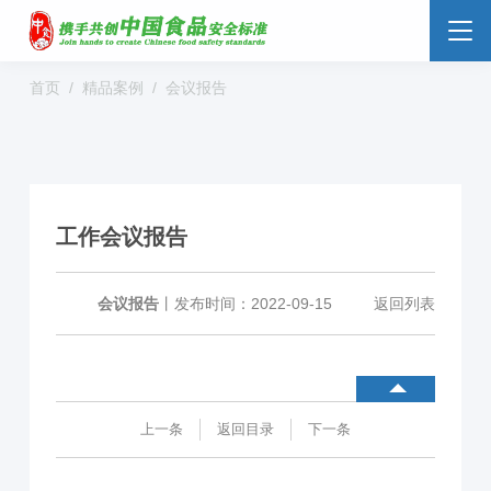
首页
精品案例
会议报告
食品安全云
大数据监管
标准监管所
校园食安
数字管理
社会共治
阳光经营
工作会议报告
明厨亮灶
分析预警
食安防范
溯源追溯
零售药店
会议报告
丨
发布时间：2022-09-15
返回列表
解决方案
行业动态
企业新闻
案例分享
上一条
返回目录
下一条
食品安全标准