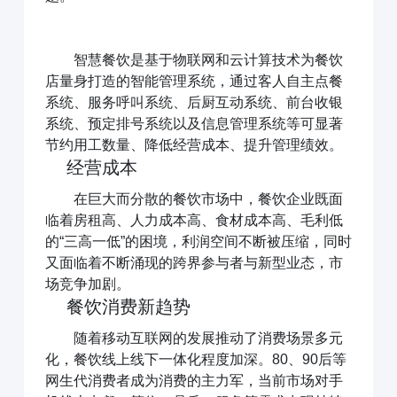
互联网+AI明厨亮灶
智慧食安+安全治理
智慧餐饮是基于物联网和云计算技术为餐饮
物联网+VR监控监测
食品安全服务器部署
店量身打造的智能管理系统，通过客人自主点餐
系统、服务呼叫系统、后厨互动系统、前台收银
中食大数据软件平台
食品安全解决方案
系统、预定排号系统以及信息管理系统等可显著
节约用工数量、降低经营成本、提升管理绩效。
经营成本
明厨亮灶
校园食安
产地溯源
营养食谱
在巨大而分散的餐饮市场中，餐饮企业既面
智慧食安
会议报告
临着房租高、人力成本高、食材成本高、毛利低
的“三高一低”的困境，利润空间不断被压缩，同时
又面临着不断涌现的跨界参与者与新型业态，市
场竞争加剧。
内测模块
已使用模块
餐饮消费新趋势
随着移动互联网的发展推动了消费场景多元
化，餐饮线上线下一体化程度加深。80、90后等
公司介绍
中食定位
企业背景
资质证件
网生代消费者成为消费的主力军，当前市场对手
市场分布
联系我们